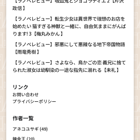
【ラノベレビュー】吸血鬼とショコラティエ 2【芹沢
政信 】
【ラノベレビュー】転生少女は異世界で理想のお店を
始めたい 猫すぎる神獣と一緒に、自由気ままにがんば
ります! 3【梅丸みかん 】
【ラノベレビュー】邪悪にして悪辣なる地下帝国物語
【雨竜秀樹 】
【ラノベレビュー】さよなら、鳥かごの恋 義兄に捨て
られた淑女は幼馴染の一途な指先に溺れる【未礼 】
リンク
お問い合わせ
プライバシーポリシー
作者一覧
アネコユサギ (49)
錬金王 (20)