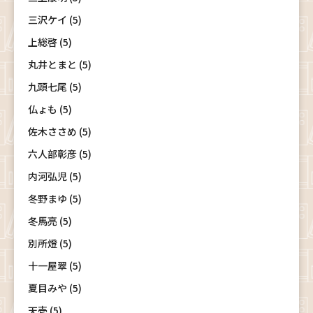
三沢ケイ (5)
上総啓 (5)
丸井とまと (5)
九頭七尾 (5)
仏ょも (5)
佐木ささめ (5)
六人部彰彦 (5)
内河弘児 (5)
冬野まゆ (5)
冬馬亮 (5)
別所燈 (5)
十一屋翠 (5)
夏目みや (5)
天壱 (5)