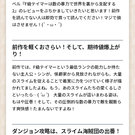
ベル『F級テイマーは数の暴力で世界を裏から支配する
2』のレビューをぶちかましていきたいと思います！前作
を読んでない人は即効で買って読んでください！マジで損
はさせません！(`・ω・´)
前作を軽くおさらい！そして、期待値爆上が
り！
前作では、F級テイマーという最低ランクの能力しか持た
ない主人公・シンが、侯爵家から見放されながらも、大量
のスライムを従えることで着実に力をつけていく様子が描
かれてましたよね。もう、あのスライムたちの愛くるしさ
といったら…(
´ω`
) 大量のスライムが這いまわる姿は、
もはや圧巻！そして、その圧倒的な数の暴力で敵を蹴散ら
す爽快感！たまんないですよね！
ダンジョン攻略は、スライム海賊団の出番！