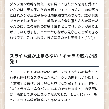
ダンジョン攻略を終え、街に戻ってきたシンを待ち受けて
いたのは、王太子からの依頼！…！？ まさか、あの落ち
こぼれシンが王太子から仕事依頼されるなんて、誰が予想
できたでしょうか？！ 前作では完全に落ちぶれた設定だ
ったのに、この展開の妙味！読者としては、シンが成り上
がっていく様子を、ニヤニヤしながら見守ることができる
わけです。これはもう、まさにスカッと爽快！ヽ(
ﾟ∀ﾟ
)ﾉ
スライム愛が止まらない！キャラの魅力が爆
発！
そして、忘れてはいけないのが、スライムたちの魅力！そ
れぞれ個性的なスライムたちが、シンの頼もしい仲間とし
て活躍する姿は、見ているだけで心が温まります。 特に、
○○スライム（ネタバレになるので伏せます！）の活躍に
は、感動して涙が止まりませんでした！(ﾉω･､) ｳｩ･･･ も
う、スライム愛が爆発しちゃいますよ！