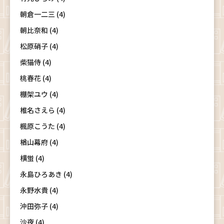
朝倉一二三 (4)
朝比奈和 (4)
松原硝子 (4)
柴猫侍 (4)
桃春花 (4)
棚架ユウ (4)
椎名さえら (4)
楓原こうた (4)
楢山幕府 (4)
横蛍 (4)
永島ひろあき (4)
永野水貴 (4)
沖田弥子 (4)
沙夜 (4)