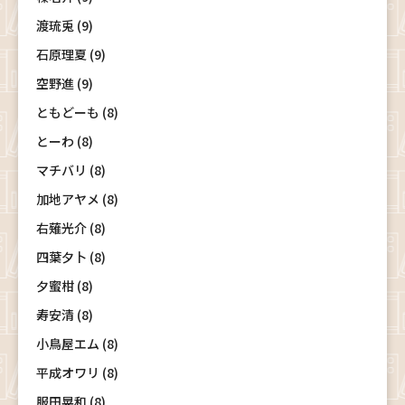
渡琉兎 (9)
石原理夏 (9)
空野進 (9)
ともどーも (8)
とーわ (8)
マチバリ (8)
加地アヤメ (8)
右薙光介 (8)
四葉夕卜 (8)
夕蜜柑 (8)
寿安清 (8)
小鳥屋エム (8)
平成オワリ (8)
服田晃和 (8)