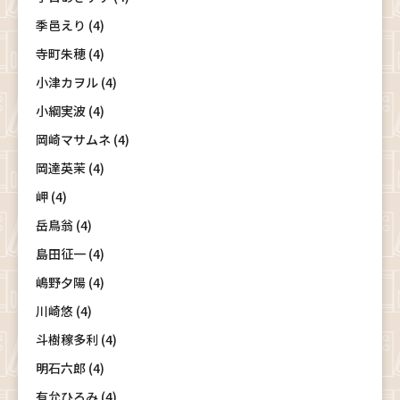
季邑えり (4)
寺町朱穂 (4)
小津カヲル (4)
小綱実波 (4)
岡崎マサムネ (4)
岡達英茉 (4)
岬 (4)
岳鳥翁 (4)
島田征一 (4)
嶋野夕陽 (4)
川崎悠 (4)
斗樹稼多利 (4)
明石六郎 (4)
有允ひろみ (4)