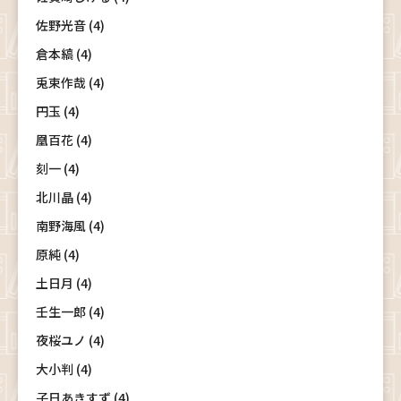
佐野光音 (4)
倉本縞 (4)
兎束作哉 (4)
円玉 (4)
凰百花 (4)
刻一 (4)
北川晶 (4)
南野海風 (4)
原純 (4)
土日月 (4)
壬生一郎 (4)
夜桜ユノ (4)
大小判 (4)
子日あきすず (4)