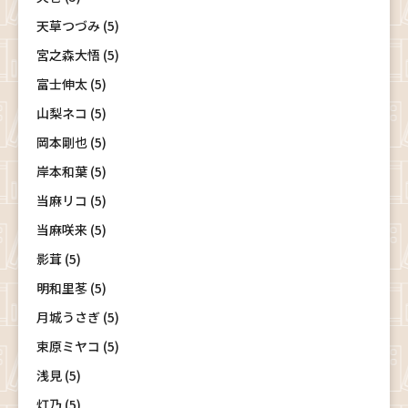
天草つづみ (5)
宮之森大悟 (5)
富士伸太 (5)
山梨ネコ (5)
岡本剛也 (5)
岸本和葉 (5)
当麻リコ (5)
当麻咲来 (5)
影茸 (5)
明和里苳 (5)
月城うさぎ (5)
束原ミヤコ (5)
浅見 (5)
灯乃 (5)