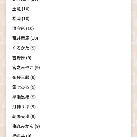
土竜 (10)
松浦 (10)
澄守彩 (10)
荒井竜馬 (10)
くろかた (9)
吉野匠 (9)
宮之みやこ (9)
布袋三郎 (9)
愛七ひろ (9)
早瀬黒絵 (9)
月神サキ (9)
朝陽天満 (9)
梅丸みかん (9)
榛名丼 (9)