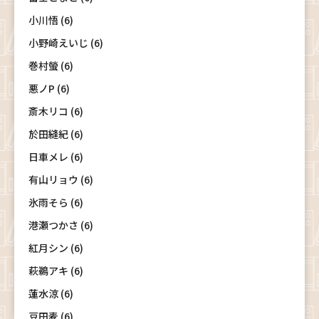
小川悟 (6)
小野崎えいじ (6)
巻村螢 (6)
悪ノP (6)
斎木リコ (6)
於田縫紀 (6)
日車メレ (6)
有山リョウ (6)
氷雨そら (6)
港瀬つかさ (6)
紅月シン (6)
萩鵜アキ (6)
蓮水涼 (6)
豆田麦 (6)