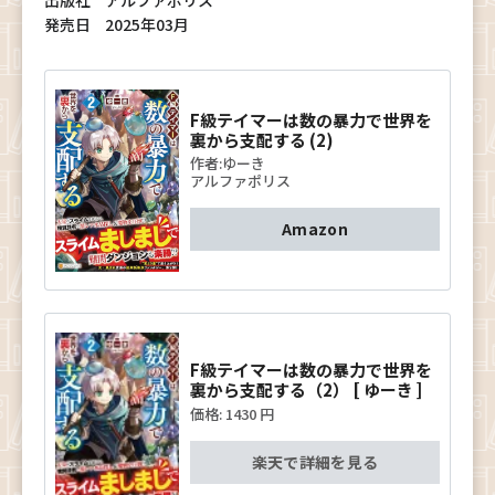
出版社
アルファポリス
発売日
2025年03月
F級テイマーは数の暴力で世界を
裏から支配する (2)
作者:
ゆーき
アルファポリス
Amazon
F級テイマーは数の暴力で世界を
裏から支配する（2） [ ゆーき ]
価格:
1430 円
楽天で詳細を見る