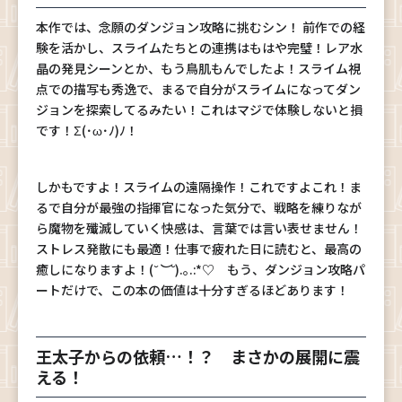
本作では、念願のダンジョン攻略に挑むシン！ 前作での経
験を活かし、スライムたちとの連携はもはや完璧！レア水
晶の発見シーンとか、もう鳥肌もんでしたよ！スライム視
点での描写も秀逸で、まるで自分がスライムになってダン
ジョンを探索してるみたい！これはマジで体験しないと損
です！Σ(･ω･ﾉ)ﾉ！
しかもですよ！スライムの遠隔操作！これですよこれ！ま
るで自分が最強の指揮官になった気分で、戦略を練りなが
ら魔物を殲滅していく快感は、言葉では言い表せません！
ストレス発散にも最適！仕事で疲れた日に読むと、最高の
癒しになりますよ！(
˘︶˘
).｡.:*♡ もう、ダンジョン攻略パ
ートだけで、この本の価値は十分すぎるほどあります！
王太子からの依頼…！？ まさかの展開に震
える！