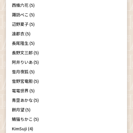
西條六花 (5)
諏訪ぺこ (5)
辺野夏子 (5)
遠都衣 (5)
長尾隆生 (5)
長野文三郎 (5)
阿井りいあ (5)
雪月夜狐 (5)
雪野宮竜胆 (5)
電電世界 (5)
青空あかな (5)
餅月望 (5)
鯖猫ちかこ (5)
KimSuji (4)