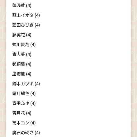
薄浅黄 (4)
藍上イオタ (4)
藍田ひびき (4)
藤実花 (4)
蝉川夏哉 (4)
貴志葵 (4)
鄭穎馨 (4)
里海慧 (4)
鏑木カヅキ (4)
霜月緋色 (4)
青季ふゆ (4)
青月花 (4)
高木コン (4)
魔石の硬さ (4)