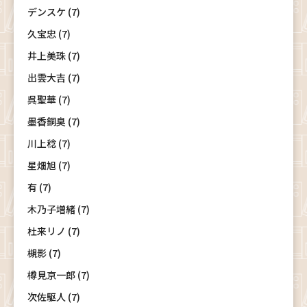
デンスケ (7)
久宝忠 (7)
井上美珠 (7)
出雲大吉 (7)
呉聖華 (7)
墨香銅臭 (7)
川上稔 (7)
星畑旭 (7)
有 (7)
木乃子増緒 (7)
杜来リノ (7)
槻影 (7)
樽見京一郎 (7)
次佐駆人 (7)