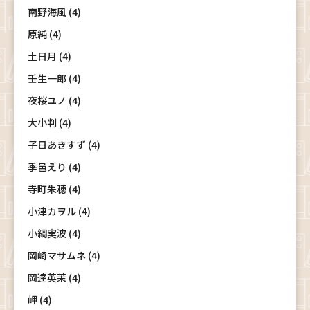
南野海風 (4)
原純 (4)
土日月 (4)
壬生一郎 (4)
夜桜ユノ (4)
大小判 (4)
子日あきすず (4)
季邑えり (4)
寺町朱穂 (4)
小津カヲル (4)
小綱実波 (4)
岡崎マサムネ (4)
岡達英茉 (4)
岬 (4)