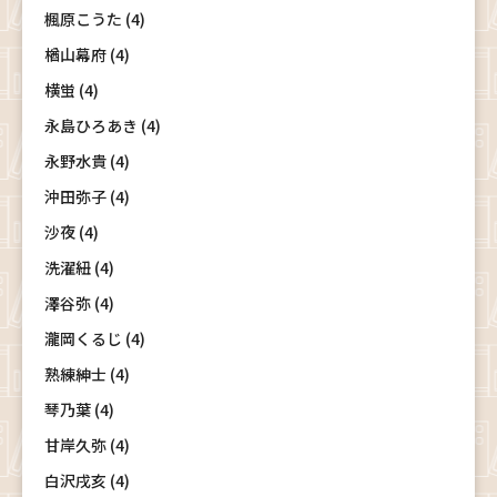
楓原こうた (4)
楢山幕府 (4)
横蛍 (4)
永島ひろあき (4)
永野水貴 (4)
沖田弥子 (4)
沙夜 (4)
洗濯紐 (4)
澤谷弥 (4)
瀧岡くるじ (4)
熟練紳士 (4)
琴乃葉 (4)
甘岸久弥 (4)
白沢戌亥 (4)