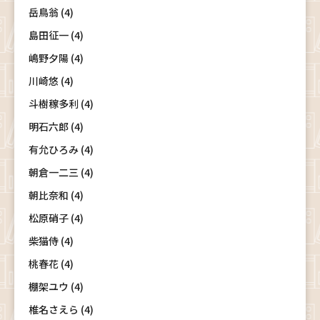
岳鳥翁 (4)
島田征一 (4)
嶋野夕陽 (4)
川崎悠 (4)
斗樹稼多利 (4)
明石六郎 (4)
有允ひろみ (4)
朝倉一二三 (4)
朝比奈和 (4)
松原硝子 (4)
柴猫侍 (4)
桃春花 (4)
棚架ユウ (4)
椎名さえら (4)