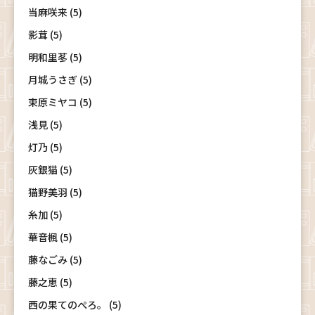
当麻咲来 (5)
影茸 (5)
明和里苳 (5)
月城うさぎ (5)
束原ミヤコ (5)
浅見 (5)
灯乃 (5)
灰銀猫 (5)
猫野美羽 (5)
糸加 (5)
華音楓 (5)
藤なごみ (5)
藤之恵 (5)
西の果てのぺろ。 (5)