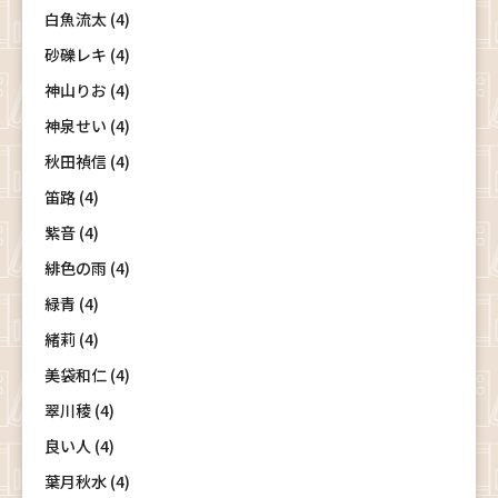
白魚流太 (4)
砂礫レキ (4)
神山りお (4)
神泉せい (4)
秋田禎信 (4)
笛路 (4)
紫音 (4)
緋色の雨 (4)
緑青 (4)
緒莉 (4)
美袋和仁 (4)
翠川稜 (4)
良い人 (4)
葉月秋水 (4)