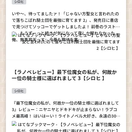
シロヒ
いや～、待ってましたァ！「じゃない方聖女と言われたの
で落ちこぼれ騎士団を最強に育てます 2」、発売日に書店
で見つけてソッコーでゲットしましたよ！ 前巻のラストか
ら、もうずーっと続きが気になって夜しか眠れなかった
俺、無事昇天っす✨ 今巻も期待を裏…
【ラノベレビュー】最下位魔女の私が、何故か
一位の騎士様に選ばれまして 3【シロヒ 】
シロヒ
『最下位魔女の私が、何故か一位の騎士様に選ばれまして
3』レビュー：ニヤニヤとドキドキが止まらない！ラブコ
メ最高峰！ はいはーい！ライトノベル大好き、永遠の30歳
（自称）がお送りする激推しレビューのお時間だよー！今
回紹介するのは、待ちに待った『…