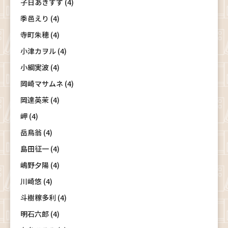
子日あきすず (4)
季邑えり (4)
寺町朱穂 (4)
小津カヲル (4)
小綱実波 (4)
岡崎マサムネ (4)
岡達英茉 (4)
岬 (4)
岳鳥翁 (4)
島田征一 (4)
嶋野夕陽 (4)
川崎悠 (4)
斗樹稼多利 (4)
明石六郎 (4)