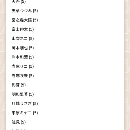
天壱 (5)
天草つづみ (5)
宮之森大悟 (5)
富士伸太 (5)
山梨ネコ (5)
岡本剛也 (5)
岸本和葉 (5)
当麻リコ (5)
当麻咲来 (5)
影茸 (5)
明和里苳 (5)
月城うさぎ (5)
束原ミヤコ (5)
浅見 (5)