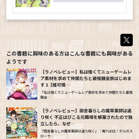
【ラノベレビュー】私は強くてニューゲームレ
ア素材を求めて仲間たちと最強錬金旅はじめま
す 2【橘可憐 …
『私は強くてニューゲームレア素材を求めて仲間たちと最強
錬金…
【ラノベレビュー】田舎暮らしの魔草薬師は返
り咲く 不正はびこる元職場を解雇されたので独
立したら、なぜ…
『田舎暮らしの魔草薬師は返り咲く』：俺TUEEE！からのス
ローラ…