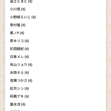
富士とまと (6)
小川悟 (6)
小野崎えいじ (6)
巻村螢 (6)
悪ノP (6)
斎木リコ (6)
於田縫紀 (6)
日車メレ (6)
有山リョウ (6)
氷雨そら (6)
港瀬つかさ (6)
紅月シン (6)
萩鵜アキ (6)
蓮水涼 (6)