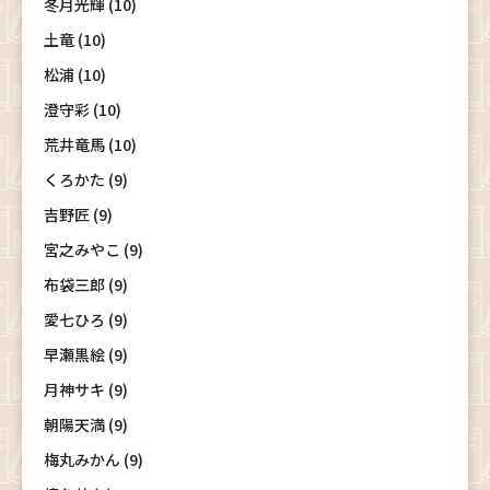
冬月光輝 (10)
土竜 (10)
松浦 (10)
澄守彩 (10)
荒井竜馬 (10)
くろかた (9)
吉野匠 (9)
宮之みやこ (9)
布袋三郎 (9)
愛七ひろ (9)
早瀬黒絵 (9)
月神サキ (9)
朝陽天満 (9)
梅丸みかん (9)