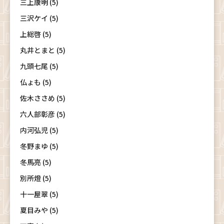
三上康明 (5)
三沢ケイ (5)
上総啓 (5)
丸井とまと (5)
九頭七尾 (5)
仏ょも (5)
佐木ささめ (5)
六人部彰彦 (5)
内河弘児 (5)
冬野まゆ (5)
冬馬亮 (5)
別所燈 (5)
十一屋翠 (5)
夏目みや (5)