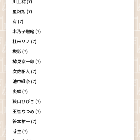
川上稔 (7)
星畑旭 (7)
有 (7)
木乃子増緒 (7)
杜来リノ (7)
槻影 (7)
樽見京一郎 (7)
次佐駆人 (7)
池中織奈 (7)
炎頭 (7)
狭山ひびき (7)
玉響なつめ (7)
笹本祐一 (7)
芽生 (7)