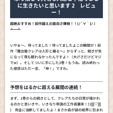
に生きたいと思います 2 レビュ
ー！
超絶おすすめ！前作越えの面白さ爆発！！(ﾉ´∀｀)ﾉ ﾐ
┻━┻
いやぁ～、待ってました！待ってましたよこの瞬間が！前
作『魔女姫クレアは人形と踊る～』からずっと、続きが気
になって夜も眠れなかったんですよ！（大げさだけどマジ
でw）。そしてついに手にした2巻！もうね、読み終わっ
た感想はただ一言、「神！」ですわ。
予想をはるかに超える展開の連続！
まず、1巻からの続きとして、クレアたちの日常が描かれ
るのかと思いきや、いきなり帝国の工作員襲来！Σ(|||▽|||
) 完全に油断してましたよ！まさか森が謎の結界に包まれ