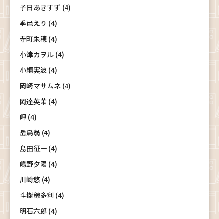
子日あきすず (4)
季邑えり (4)
寺町朱穂 (4)
小津カヲル (4)
小綱実波 (4)
岡崎マサムネ (4)
岡達英茉 (4)
岬 (4)
岳鳥翁 (4)
島田征一 (4)
嶋野夕陽 (4)
川崎悠 (4)
斗樹稼多利 (4)
明石六郎 (4)