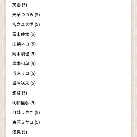
天壱 (5)
天草つづみ (5)
宮之森大悟 (5)
富士伸太 (5)
山梨ネコ (5)
岡本剛也 (5)
岸本和葉 (5)
当麻リコ (5)
当麻咲来 (5)
影茸 (5)
明和里苳 (5)
月城うさぎ (5)
束原ミヤコ (5)
浅見 (5)