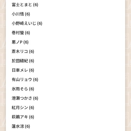
富士とまと (6)
小川悟 (6)
小野崎えいじ (6)
巻村螢 (6)
悪ノP (6)
斎木リコ (6)
於田縫紀 (6)
日車メレ (6)
有山リョウ (6)
氷雨そら (6)
港瀬つかさ (6)
紅月シン (6)
萩鵜アキ (6)
蓮水涼 (6)