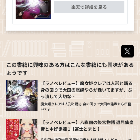
えいじ ]
楽天で詳細を見る
【ラノベレビュー】魔女姫クレアは人形と踊る
身の回りで大国の陰謀やらが蠢いてますが、ぶ
っ潰して大切な…
魔女姫クレアは人形と踊る 身の回りで大国の陰謀やらが蠢
いてま…
【ラノベレビュー】八彩国の後宮物語 退屈仙皇
帝と本好き姫 1【富士とまと 】
八彩国の後宮物語 退屈仙皇帝と本好き姫 1 レビュー：これ