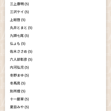
三上康明 (5)
三沢ケイ (5)
上総啓 (5)
丸井とまと (5)
九頭七尾 (5)
仏ょも (5)
佐木ささめ (5)
六人部彰彦 (5)
内河弘児 (5)
冬野まゆ (5)
冬馬亮 (5)
別所燈 (5)
十一屋翠 (5)
夏目みや (5)