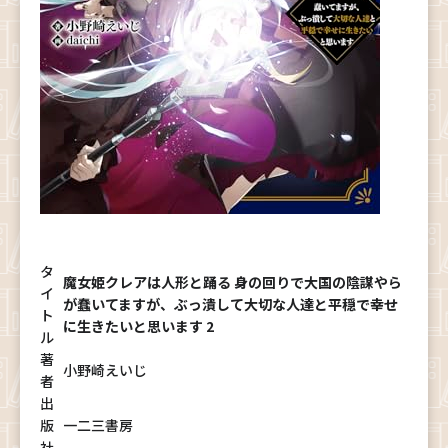
タ
魔女姫クレアは人形と踊る 身の回りで大国の陰謀やら
イ
が蠢いてますが、ぶっ潰して大切な人達と平穏で幸せ
ト
に生きたいと思います 2
ル
著
小野崎えいじ
者
出
版
一二三書房
社