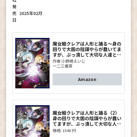
発
売
2025年02月
日
魔女姫クレアは人形と踊る～身の
回りで大国の陰謀やらが蠢いてま
すが、ぶっ潰して大切な人達と平
穏で幸せに生きたいと思います～
作者:
小野崎えいじ
２ (一二三書房)
一二三書房
Amazon
魔女姫クレアは人形と踊る（2）
身の回りで大国の陰謀やらが蠢い
てますが、ぶっ潰して大切な人達
と平穏で幸せに生きたいと思いま
価格:
1540 円
す （サーガフォレスト） [ 小野崎