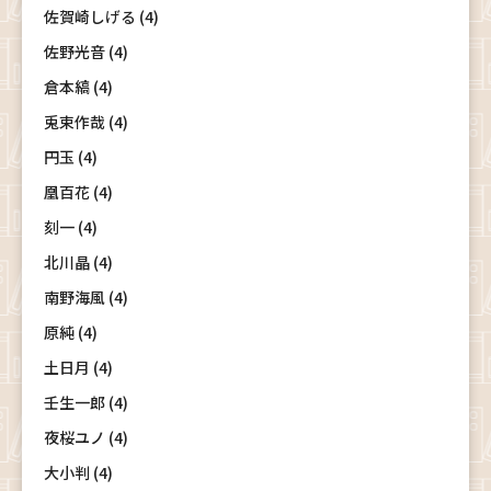
佐賀崎しげる (4)
佐野光音 (4)
倉本縞 (4)
兎束作哉 (4)
円玉 (4)
凰百花 (4)
刻一 (4)
北川晶 (4)
南野海風 (4)
原純 (4)
土日月 (4)
壬生一郎 (4)
夜桜ユノ (4)
大小判 (4)