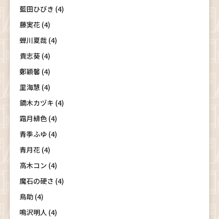
藍田ひびき (4)
藤実花 (4)
蝉川夏哉 (4)
貴志葵 (4)
鄭穎馨 (4)
里海慧 (4)
鏑木カヅキ (4)
霜月緋色 (4)
青季ふゆ (4)
青月花 (4)
高木コン (4)
魔石の硬さ (4)
鳥助 (4)
鳴沢明人 (4)