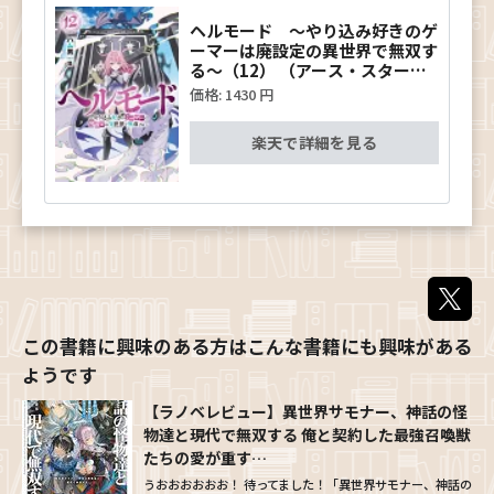
ヘルモード ～やり込み好きのゲ
ーマーは廃設定の異世界で無双す
る～（12） （アース・スターノ
ベル） [ ハム男 ]
価格:
1430 円
楽天で詳細を見る
【ラノベレビュー】異世界サモナー、神話の怪
物達と現代で無双する 俺と契約した最強召喚獣
たちの愛が重す…
うおおおおおお！ 待ってました！「異世界サモナー、神話の