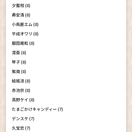
夕蜜柑 (8)
寿安清 (8)
小鳥屋エム (8)
平成オワリ (8)
服田晃和 (8)
澪亜 (8)
琴子 (8)
紫南 (8)
結城涼 (8)
赤池宗 (8)
高野ケイ (8)
たまごかけキャンディー (7)
デンスケ (7)
久宝忠 (7)