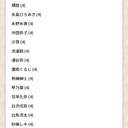
横蛍 (4)
永島ひろあき (4)
永野水貴 (4)
沖田弥子 (4)
沙夜 (4)
洗濯紐 (4)
澤谷弥 (4)
瀧岡くるじ (4)
熟練紳士 (4)
琴乃葉 (4)
甘岸久弥 (4)
白沢戌亥 (4)
白魚流太 (4)
砂礫レキ (4)