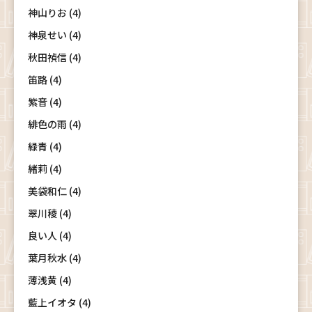
神山りお (4)
神泉せい (4)
秋田禎信 (4)
笛路 (4)
紫音 (4)
緋色の雨 (4)
緑青 (4)
緒莉 (4)
美袋和仁 (4)
翠川稜 (4)
良い人 (4)
葉月秋水 (4)
薄浅黄 (4)
藍上イオタ (4)