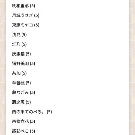
明和里苳 (5)
月城うさぎ (5)
束原ミヤコ (5)
浅見 (5)
灯乃 (5)
灰銀猫 (5)
猫野美羽 (5)
糸加 (5)
華音楓 (5)
藤なごみ (5)
藤之恵 (5)
西の果てのぺろ。 (5)
西條六花 (5)
諏訪ぺこ (5)