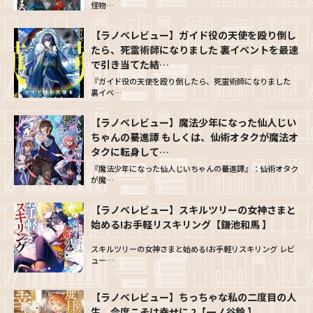
怪物…
【ラノベレビュー】ガイド役の天使を殴り倒し
たら、死霊術師になりました 裏イベントを最速
で引き当てた結…
『ガイド役の天使を殴り倒したら、死霊術師になりました
裏イベ…
【ラノベレビュー】魔法少年になった仙人じい
ちゃんの驀進譚 もしくは、仙術オタクが魔法オ
タクに転身して…
『魔法少年になった仙人じいちゃんの驀進譚』：仙術オタク
が魔…
【ラノベレビュー】スキルツリーの女神さまと
始める!お手軽リスキリング【鎌池和馬 】
スキルツリーの女神さまと始める!お手軽リスキリング レビ
ュー…
【ラノベレビュー】ちっちゃな私の二度目の人
生、今度こそは幸せに 2【一ノ谷鈴 】