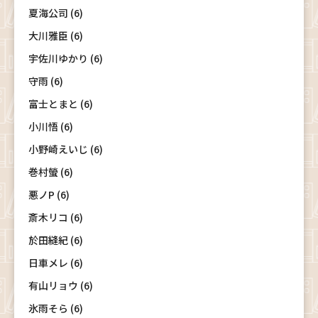
夏海公司 (6)
大川雅臣 (6)
宇佐川ゆかり (6)
守雨 (6)
富士とまと (6)
小川悟 (6)
小野崎えいじ (6)
巻村螢 (6)
悪ノP (6)
斎木リコ (6)
於田縫紀 (6)
日車メレ (6)
有山リョウ (6)
氷雨そら (6)