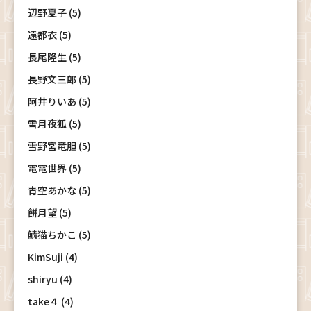
辺野夏子 (5)
遠都衣 (5)
長尾隆生 (5)
長野文三郎 (5)
阿井りいあ (5)
雪月夜狐 (5)
雪野宮竜胆 (5)
電電世界 (5)
青空あかな (5)
餅月望 (5)
鯖猫ちかこ (5)
KimSuji (4)
shiryu (4)
take４ (4)