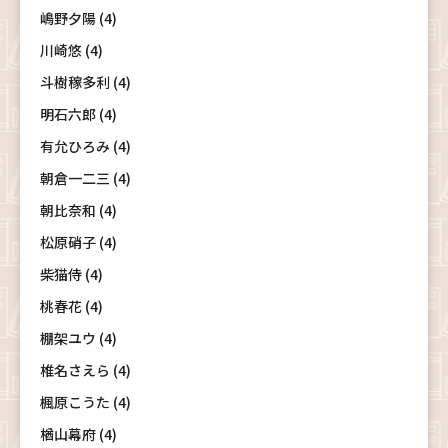
嶋野夕陽 (4)
川崎悠 (4)
斗樹稼多利 (4)
明石六郎 (4)
有允ひろみ (4)
朝倉一二三 (4)
朝比奈和 (4)
松原硝子 (4)
柴猫侍 (4)
桃春花 (4)
棚架ユウ (4)
椎名さえら (4)
楓原こうた (4)
楢山幕府 (4)