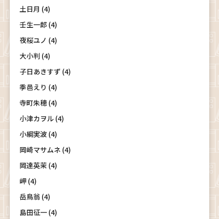
土日月 (4)
壬生一郎 (4)
夜桜ユノ (4)
大小判 (4)
子日あきすず (4)
季邑えり (4)
寺町朱穂 (4)
小津カヲル (4)
小綱実波 (4)
岡崎マサムネ (4)
岡達英茉 (4)
岬 (4)
岳鳥翁 (4)
島田征一 (4)