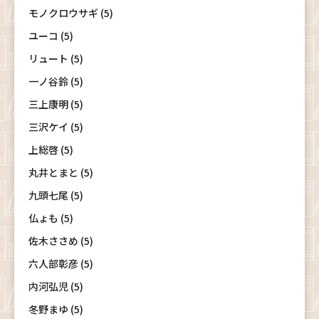
モノクロウサギ (5)
ユーコ (5)
リュート (5)
一ノ谷鈴 (5)
三上康明 (5)
三沢ケイ (5)
上総啓 (5)
丸井とまと (5)
九頭七尾 (5)
仏ょも (5)
佐木ささめ (5)
六人部彰彦 (5)
内河弘児 (5)
冬野まゆ (5)