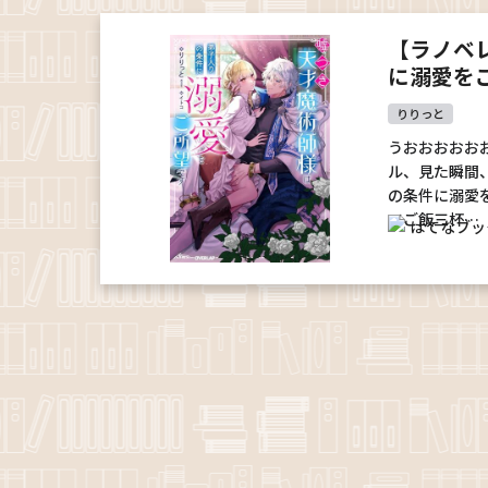
【ラノベ
に溺愛を
りりっと
うおおおおお
ル、見た瞬間
の条件に溺愛
でご飯三杯…