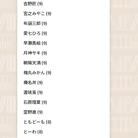
吉野匠 (9)
宮之みやこ (9)
布袋三郎 (9)
愛七ひろ (9)
早瀬黒絵 (9)
月神サキ (9)
朝陽天満 (9)
梅丸みかん (9)
榛名丼 (9)
渡琉兎 (9)
石原理夏 (9)
空野進 (9)
ともどーも (8)
とーわ (8)