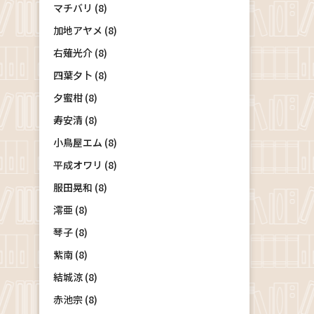
マチバリ (8)
加地アヤメ (8)
右薙光介 (8)
四葉夕卜 (8)
夕蜜柑 (8)
寿安清 (8)
小鳥屋エム (8)
平成オワリ (8)
服田晃和 (8)
澪亜 (8)
琴子 (8)
紫南 (8)
結城涼 (8)
赤池宗 (8)