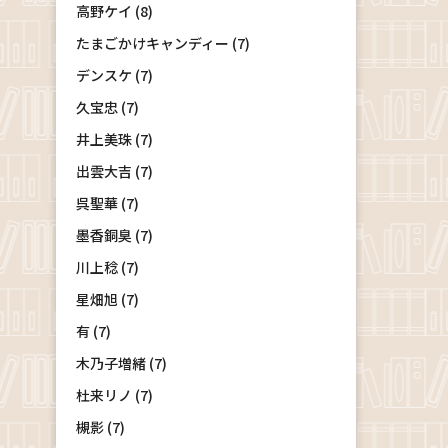
高野ケイ (8)
たまごかけキャンディー (7)
デンスケ (7)
久宝忠 (7)
井上美珠 (7)
出雲大吉 (7)
呉聖華 (7)
墨香銅臭 (7)
川上稔 (7)
星畑旭 (7)
有 (7)
木乃子増緒 (7)
杜来リノ (7)
槻影 (7)